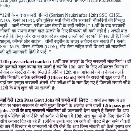
12th pass govt jobs -12वीं के बाद सरकारी नौकरियां (The Professional
Path)
“12वीं के बाद सरकारी नौकरी (Sarkari Naukri after 12th) SSC CHSL,
NDA, रेलवे NTPC, और पुलिस भर्ती जैसी टॉप सरकारी नौकरियों की विस्तृत
सूची। जानें योग्यता, परीक्षा और तैयारी के सही तरीके।” 12वीं के बाद सरकारी
नौकरी का सपना देखने वाले छात्रों के लिए विकल्पों की कमी नहीं है। अच्छी बात
यह है कि केंद्र और राज्य सरकारें हर साल लाखों पदों पर भर्ती निकालती हैं, जिनमें
आर्ट्स, कॉमर्स और साइंस—तीनों स्ट्रीम के छात्र आवेदन कर सकते हैं। रेलवे,
SSC MTS, पोस्ट ऑफिस (GDS), और सेना सहित सभी विभागों की नौकरियों
की पूरी जानकारी हिंदी में पाएँ।”
12th pass sarkari naukri :
12वीं पास छात्रों के लिए सरकारी नौकरियां 10वीं
के मुकाबले बहुत ज्यादा बढ़ जाती हैं क्योंकि 10th पास के लिए अधिकतर विभाग में
केवल असिस्टेंस के पद मिलते है लेकिन 12th पास आवेदकों को न केवल क्लर्क
और सिपाही, बल्कि
अधिकारी (Officer Rank)
बनने के रास्ते भी खुल जाते हैं।
यहाँ उन प्रमुख सरकारी क्षेत्रों और परीक्षाओं के नाम दिए गए हैं जिनकी तैयारी सीधे
12वीं के बाद शुरू की जा सकती है:
यहाँ देखें 12th Pass Govt Jobs की सबसे बड़ी लिस्ट।:
अभी हम आपको इस
पेज पर भारत सरकार के सभी मुख्य विभागों के अंतर्गत आने वाली
12th pass govt
jobs -12वीं के बाद सरकारी नौकरियां
की जानकारी देना चाहते है जिससे कि आप
सभी परिचित हो जाएँ कि कौनकौन से विभाग में 10th पास युवाओ के लिए नौकरी के
सीधे अवसर दिए जा रहे हैं ।लेकिन इसके बाद हम आगे की पोस्ट में इन सभी नौकरी
के बारे में विस्तार से जानकारी भी देंगे जैसे कि आप किस नौकरी को कैसे प्राप्त कर