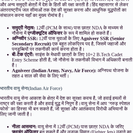
और अन्य समुद्री क्षेत्रों में देश के हितों की रक्षा करती है।हिंद महासागर से लेकर
अंतरराष्ट्रीय जल सीमाओं तक देश की सुरक्षा करना और आधुनिक युद्धपोतों का
संचालन करना यहाँ का मुख्य रोमांच है।
समुद्री नेतृत्व:
12वीं (PCM के साथ) पास छात्र NDA के माध्यम से
नौसेना में
एग्जीक्यूटिव ऑफिसर
के रूप में शामिल हो सकते हैं।
अग्निवीर SSR:
12वीं पास युवाओं के लिए
Agniveer SSR (Senior
Secondary Recruit)
एक बहुत लोकप्रिय पद है, जिसमें जहाजों और
पनडुब्बियों पर तकनीकी कार्य करना होता है।
बी-टेक एंट्री:
साइंस के मेधावी छात्रों के लिए 10+2 B.Tech Cadet
Entry Scheme होती है, जो नौसेना के तकनीकी विभाग में अधिकारी बनाती
है।
Agniveer (Indian Army, Navy, Air Force):
अग्निपथ योजना के
तहत 4 साल की सेवा के लिए भर्ती।
भारतीय वायु सेना(Indian Air Force)
भारतीय वायु सेना आकाश के क्षेत्र में देश का सुरक्षा कवच है, जो हवाई हमलों से
राष्ट्र की रक्षा करती है और हवाई युद्ध में निपुण है।वायु सेना में आप ‘गरुड़ स्पेशल
फोर्स’ का हिस्सा भी बन सकते हैं, जो सुरक्षा और आतंकवाद विरोधी अभियानों के
लिए जानी जाती है।
नीला आसमान:
वायु सेना में 12वीं (PCM) पास छात्र NDA के जरिए
फ्लाइंग ऑफिसर
बन सकते हैं और लड़ाकू विमान (Fighter Jets) उड़ाने का