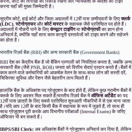
करना, कोर्ट की तारीखों का रिकॉर्ड रखना और न्यायधीशों के आदेशों को टाइप
करना यहाँ की मुख्य जिम्मेदारी है।
सुप्रीम कोर्ट, हाई कोर्ट और जिला अदालतों में 12वीं पास उम्मीदवारों के लिए
क्लर्क
(LDC)
,
स्टेनोग्राफर
और
कोर्ट मास्टर
के सहायक जैसे प्रतिष्ठित पद होते हैं।
अदालतों में नौकरी पाने के लिए
कंप्यूटर टाइपिंग
या
स्टेनोग्राफी
का ज्ञान होना
अनिवार्य है, क्योंकि यहाँ सारा काम कानूनी दस्तावेजों को टाइप करने और सहेजने
का होता है।
भारतीय रिज़र्व बैंक (RBI) और अन्य सरकारी बैंक (Government Banks)
RBI देश का केंद्रीय बैंक है जो बैंकिंग प्रणाली को नियंत्रित करता है, जबकि अन्य
सरकारी बैंक (जैसे PNB, BOB) जनता को वित्तीय सेवाएं प्रदान करते हैं।बैंकों में
काम करने वाले कर्मचारियों को आकर्षक वेतन के साथ-साथ लोन की सस्ती दरें,
चिकित्सा सुविधा और पेंशन जैसे बेहतरीन लाभ मिलते हैं।
हालांकि बैंक के अधिकांश पद ग्रेजुएशन के बाद होते हैं, लेकिन कुछ ग्रामीण बैंकों में
क्लर्क के लिए अवसर मिल सकते हैं:भारतीय रिज़र्व बैंक में
ऑफिस अटेंडेंट
का पद
12वीं पास छात्रों के लिए सबसे प्रतिष्ठित शुरुआती नौकरियों में से एक माना जाता
है।यदि आप 12वीं के बाद किसी बैंक में सहायक के रूप में जुड़ते हैं, तो साथ ही
साथ ग्रेजुएशन पूरी करके आप विभागीय परीक्षाओं (Internal Exams) के जरिए
ऑफिसर भी बन सकते हैं।
IBPS/SBI Clerk:
अब अधिकांश बैंकों ने ग्रेजुएशन अनिवार्य कर दिया है, लेकिन