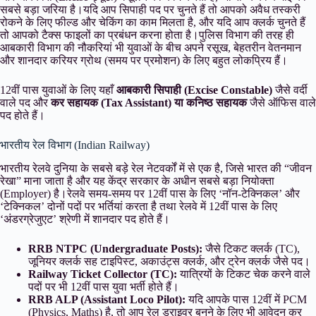
सबसे बड़ा जरिया है।यदि आप सिपाही पद पर चुनते हैं तो आपको अवैध तस्करी
रोकने के लिए फील्ड और चेकिंग का काम मिलता है, और यदि आप क्लर्क चुनते हैं
तो आपको टैक्स फाइलों का प्रबंधन करना होता है।पुलिस विभाग की तरह ही
आबकारी विभाग की नौकरियां भी युवाओं के बीच अपने रसूख, बेहतरीन वेतनमान
और शानदार करियर ग्रोथ (समय पर प्रमोशन) के लिए बहुत लोकप्रिय हैं।
12वीं पास युवाओं के लिए यहाँ
आबकारी सिपाही (Excise Constable)
जैसे वर्दी
वाले पद और
कर सहायक (Tax Assistant) या कनिष्ठ सहायक
जैसे ऑफिस वाले
पद होते हैं।
भारतीय रेल विभाग (Indian Railway)
भारतीय रेलवे दुनिया के सबसे बड़े रेल नेटवर्कों में से एक है, जिसे भारत की “जीवन
रेखा” माना जाता है और यह केंद्र सरकार के अधीन सबसे बड़ा नियोक्ता
(Employer) है।रेलवे समय-समय पर 12वीं पास के लिए ‘नॉन-टेक्निकल’ और
‘टेक्निकल’ दोनों पदों पर भर्तियां करता है तथा रेलवे में 12वीं पास के लिए
‘अंडरग्रेजुएट’ श्रेणी में शानदार पद होते हैं।
RRB NTPC (Undergraduate Posts):
जैसे टिकट क्लर्क (TC),
जूनियर क्लर्क सह टाइपिस्ट, अकाउंट्स क्लर्क, और ट्रेन क्लर्क जैसे पद।
Railway Ticket Collector (TC):
यात्रियों के टिकट चेक करने वाले
पदों पर भी 12वीं पास युवा भर्ती होते हैं।
RRB ALP (Assistant Loco Pilot):
यदि आपके पास 12वीं में PCM
(Physics, Maths) है, तो आप रेल ड्राइवर बनने के लिए भी आवेदन कर